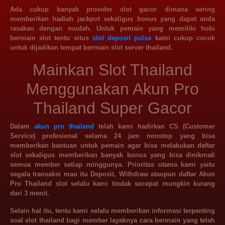
Ada cukup banyak provider slot gacor dimana sering
memberikan hadiah jackpot sekaligus bonus yang dapat anda
rasakan dengan mudah. Untuk pemain yang memiliki hobi
bermain slot tentu situs
slot deposit pulsa
kami cukup cocok
untuk dijadikan tempat bermain slot server thailand.
Mainkan Slot Thailand
Menggunakan Akun Pro
Thailand Super Gacor
Dalam
akun pro thailand
telah kami hadirkan CS (Customer
Service) profesional selama 24 jam nonstop yang bisa
memberikan bantuan untuk pemain agar bisa melakukan daftar
slot sekaligus memberikan banyak bonus yang bisa dinikmati
semua member setiap minggunya. Prioritas utama kami yaitu
segala transaksi mau itu Deposit, Withdraw ataupun daftar Akun
Pro Thailand slot selalu kami tindak secepat mungkin kurang
dari 3 menit.
Selain hal itu, tentu kami selalu memberikan informasi terpenting
soal slot thailand bagi member layaknya cara bermain yang telah