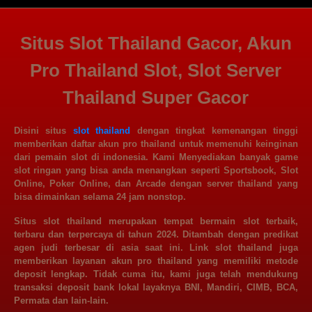
Situs Slot Thailand Gacor, Akun
Pro Thailand Slot, Slot Server
Thailand Super Gacor
Disini situs
slot thailand
dengan tingkat kemenangan tinggi
memberikan daftar akun pro thailand untuk memenuhi keinginan
dari pemain slot di indonesia. Kami Menyediakan banyak game
slot ringan yang bisa anda menangkan seperti Sportsbook, Slot
Online, Poker Online, dan Arcade dengan server thailand yang
bisa dimainkan selama 24 jam nonstop.
Situs slot thailand merupakan tempat bermain slot terbaik,
terbaru dan terpercaya di tahun 2024. Ditambah dengan predikat
agen judi terbesar di asia saat ini. Link slot thailand juga
memberikan layanan akun pro thailand yang memiliki metode
deposit lengkap. Tidak cuma itu, kami juga telah mendukung
transaksi deposit bank lokal layaknya BNI, Mandiri, CIMB, BCA,
Permata dan lain-lain.