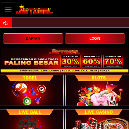
DAFTAR
LOGIN